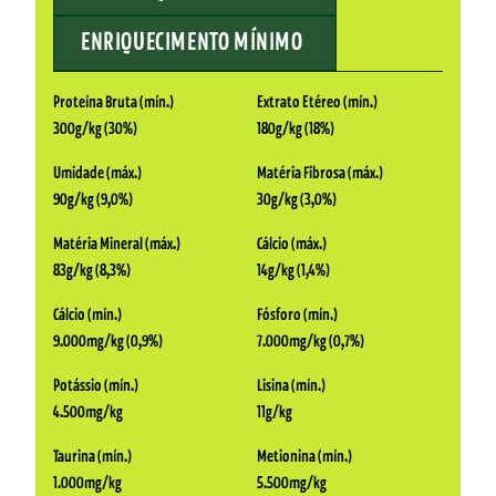
ENRIQUECIMENTO MÍNIMO
Proteína Bruta (mín.)
Extrato Etéreo (mín.)
300g/kg (30%)
180g/kg (18%)
Umidade (máx.)
Matéria Fibrosa (máx.)
90g/kg (9,0%)
30g/kg (3,0%)
Matéria Mineral (máx.)
Cálcio (máx.)
83g/kg (8,3%)
14g/kg (1,4%)
Cálcio (mín.)
Fósforo (mín.)
9.000mg/kg (0,9%)
7.000mg/kg (0,7%)
Potássio (mín.)
Lisina (mín.)
4.500mg/kg
11g/kg
Taurina (mín.)
Metionina (mín.)
1.000mg/kg
5.500mg/kg