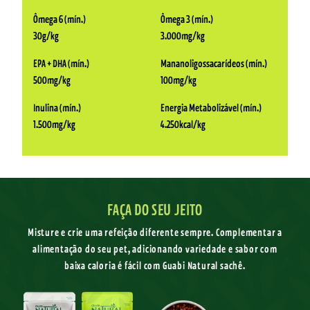
Ômega 6 (mín.)
Ômega 3 (mín.)
30g/kg
3.000mg/kg
EPA + DHA (mín.)
Mananoligossacarídeos (mín.)
500mg/kg
100mg/kg
Inulina (mín.)
Energia Metabolizável (mín.)
1.500mg/kg
4.250kcal/kg
FAÇA DO SEU JEITO
Misture e crie uma refeição diferente sempre. Complementar a
alimentação do seu pet, adicionando variedade e sabor com
baixa caloria é fácil com Guabi Natural sachê.