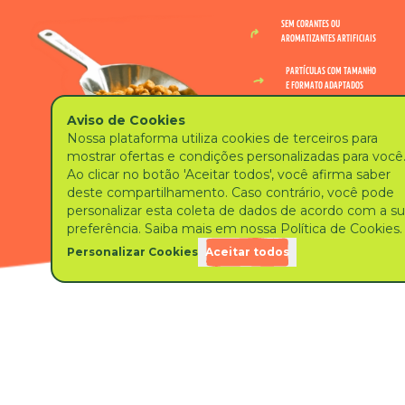
SEM CORANTES OU
AROMATIZANTES ARTIFICIAIS
PARTÍCULAS COM TAMANHO
E FORMATO ADAPTADOS
Aviso de Cookies
PERCENTUAIS DE PROTEÍNAS
IDEAL PARA SEU PET
Nossa plataforma utiliza cookies de terceiros para
mostrar ofertas e condições personalizadas para você
SEM ADIÇÃO DE SAL COMUM*
Ao clicar no botão 'Aceitar todos', você afirma saber
*SAL DE COZINHA*
deste compartilhamento. Caso contrário, você pode
personalizar esta coleta de dados de acordo com a s
preferência. Saiba mais em nossa Política de Cookies.
Personalizar Cookies
Aceitar todos
SAIBA COMO INTRODUZIR GUABI NATURAL PARA SEU
PET EM 5 DIAS
Para garantir a adaptação adequada ao organismo do seu pet,
a troca de alimento deve ser gradual.