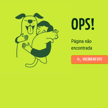
OPS!
Página não
encontrada
VOLTAR AO SITE